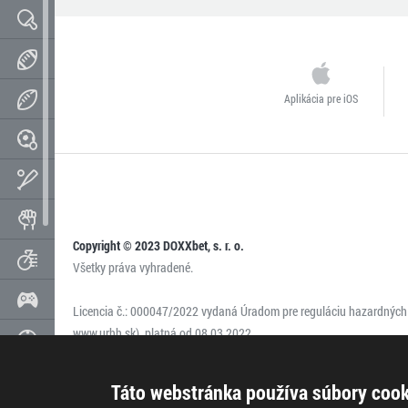
12
10
1
1
78
3
21
25
4
4
3
1
25
Aplikácia pre iOS
9
1
12
12
1
6
1
1
31
1
1
14
2
15
3
45
Copyright © 2023 DOXXbet, s. r. o.
2
11
26
Všetky práva vyhradené.
5
17
14
2
Licencia č.: 000047/2022 vydaná Úradom pre reguláciu hazardných 
1
10
www.urhh.sk), platná od 08.03.2022
1
4
1
10
1
1
Licencia č.: 000421/2024 vydaná Úradom pre reguláciu hazardných 
Táto webstránka používa súbory cook
www.urhh.sk), platná od 27.08.2024
4
7