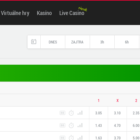
Virtuálne hry
Kasíno
Live Casino
DNES
ZAJTRA
3h
6h
1
X
2
3.05
3.10
2.35
1.43
4.70
6.00
1.63
3.70
5.00