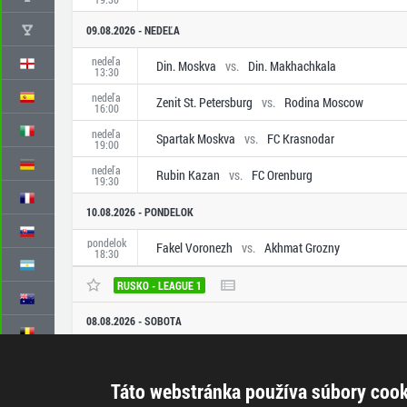
09.08.2026 - NEDEĽA
nedeľa
Din. Moskva
vs.
Din. Makhachkala
13:30
nedeľa
Zenit St. Petersburg
vs.
Rodina Moscow
16:00
nedeľa
Spartak Moskva
vs.
FC Krasnodar
19:00
nedeľa
Rubin Kazan
vs.
FC Orenburg
19:30
10.08.2026 - PONDELOK
pondelok
Fakel Voronezh
vs.
Akhmat Grozny
18:30
RUSKO - LEAGUE 1
08.08.2026 - SOBOTA
sobota
Yenisey Krasnoyarsk
vs.
Tekst. Ivanovo
11:00
Táto webstránka používa súbory cook
sobota
Ural Yekaterinburg
vs.
FC Ufa
16:00