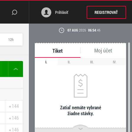
Prihlásiť
REGISTROVAŤ
07 AUG
2026
06:54
:47
12h
Tiket
Moj účet
I.
II.
III.
IV.
BONUSY
Tikety
Kasíno
144
Zatiaľ nemáte vybrané
žiadne stávky.
146
146