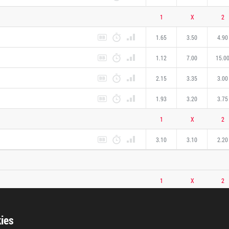
1
X
2
1.65
3.50
4.90
1.12
7.00
15.0
2.15
3.35
3.00
1.93
3.20
3.75
1
X
2
3.10
3.10
2.20
1
X
2
1.55
3.65
5.50
ies
1.57
3.55
5.50